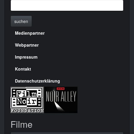
suchen
Medienpartner
Menülinks
rechte
Webpartner
Seite
Impressum
Kontakt
Datenschutzerklärung
Filme