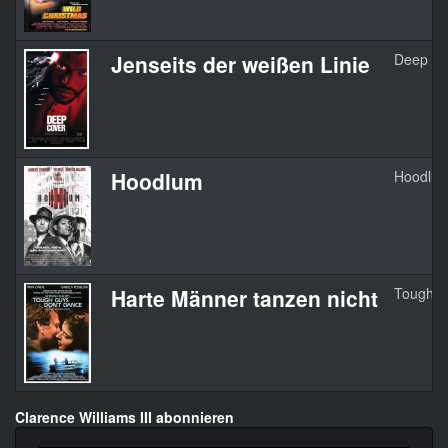
Jenseits der weißen Linie
Deep Co
Hoodlum
Hoodlu
Harte Männer tanzen nicht
Tough G
Clarence Williams III abonnieren