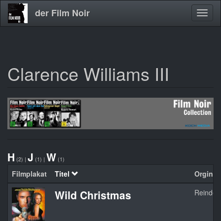
der Film Noir
Navig
aktivi
Clarence Williams III
Direkt
zum
Inhalt
H
J
W
(2)
|
(1)
|
(1)
Filmplakat
Titel
Orginalt
Wild Christmas
Reindee