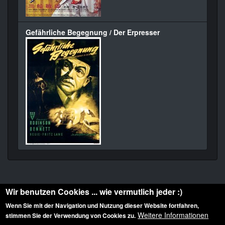
Gefährliche Begegnung / Der Erpresser
Wir benutzen Cookies ... wie vermutlich jeder :)
Wenn Sie mit der Navigation und Nutzung dieser Website fortfahren,
Weitere Informationen
stimmen Sie der Verwendung von Cookies zu.
Diese Website ist urheberrechtlich geschützt: © 2010-2026 der Film Noir de. Alle