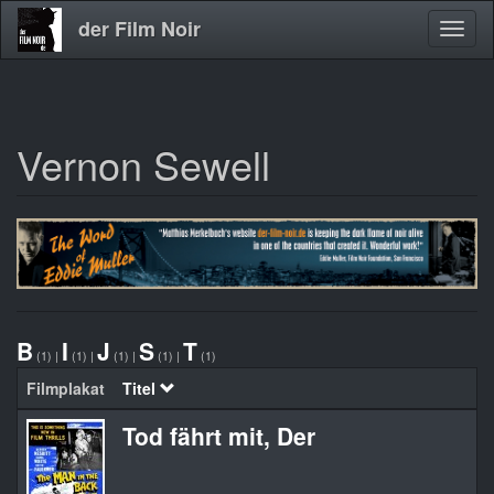
der Film Noir
Navig
aktivi
Vernon Sewell
Direkt
zum
Inhalt
B
I
J
S
T
(1)
|
(1)
|
(1)
|
(1)
|
(1)
Filmplakat
Titel
Tod fährt mit, Der