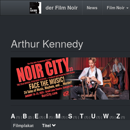
der Film Noir
Main
News
Film Noir
navigation
Arthur Kennedy
Direkt
zum
Inhalt
A
B
E
I
M
S
T
U
W
Z
(1)
|
(2)
|
(1)
|
(1)
|
(1)
|
(1)
|
(1)
|
(1)
|
(1)
|
(1)
Filmplakat
Titel