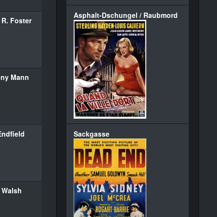
Asphalt-Dschungel / Raubmord
 R. Foster
ony Mann
Endfield
Sackgasse
 Walsh