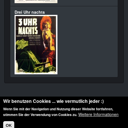
Drei Uhr nachts
Wir benutzen Cookies ... wie vermutlich jeder :)
Wenn Sie mit der Navigation und Nutzung dieser Website fortfahren,
Weitere Informationen
stimmen Sie der Verwendung von Cookies zu.
Diese Website ist urheberrechtlich geschützt: © 2010-2026 der Film Noir de. Alle
Rechte vorbehalten.
OK