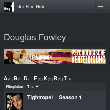
der Film Noir
Navig
aktivi
Douglas Fowley
Direkt
zum
Inhalt
A
B
D
F
K
R
T
(2)
|
(3)
|
(1)
|
(1)
|
(1)
|
(2)
|
(3)
Filmplakat
Titel
Tightrope! – Season 1