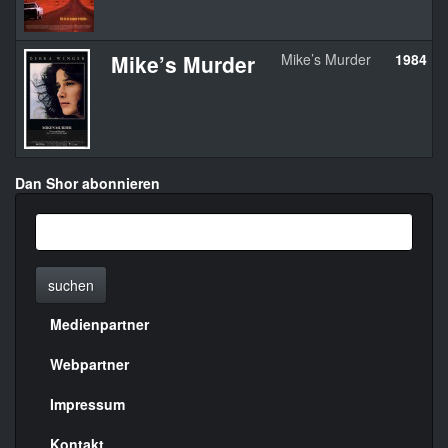
Mike’s Murder
Mike’s Murder
1984
Dan Shor abonnieren
suchen
Medienpartner
Menülinks
rechte
Webpartner
Seite
Impressum
Kontakt