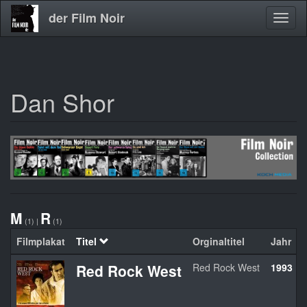
der Film Noir
Navig
aktivi
Dan Shor
Direkt
zum
Inhalt
M
R
(1)
|
(1)
Filmplakat
Titel
Orginaltitel
Jahr
Red Rock West
Red Rock West
1993