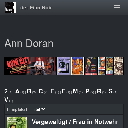
der Film Noir
Navig
aktivi
Ann Doran
Direkt
zum
Inhalt
2
A
B
C
E
F
M
P
R
S
(1)
|
(1)
|
(2)
|
(2)
|
(1)
|
(1)
|
(1)
|
(2)
|
(1)
|
(4)
|
V
(1)
Filmplakat
Titel
Vergewaltigt / Frau in Notwehr