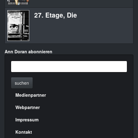
27. Etage, Die
Ann Doran abonnieren
suchen
Medienpartner
Menülinks
rechte
Webpartner
Seite
Impressum
Kontakt