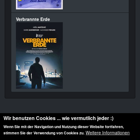
Verbrannte Erde
Wir benutzen Cookies ... wie vermutlich jeder :)
Wenn Sie mit der Navigation und Nutzung dieser Website fortfahren,
Weitere Informationen
stimmen Sie der Verwendung von Cookies zu.
Diese Website ist urheberrechtlich geschützt: © 2010-2026 der Film Noir de. Alle
Rechte vorbehalten.