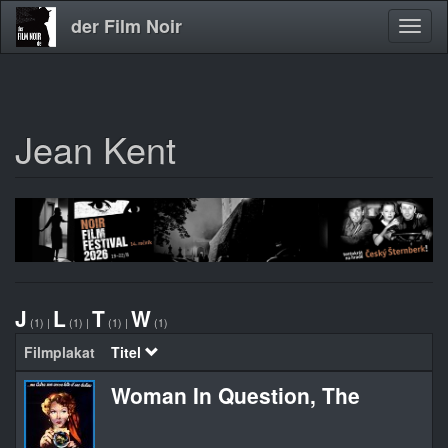
der Film Noir
Navig
aktivi
Jean Kent
Direkt
zum
Inhalt
J
L
T
W
(1)
|
(1)
|
(1)
|
(1)
Filmplakat
Titel
Woman In Question, The