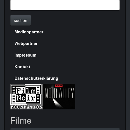
suchen
Medienpartner
Menülinks
rechte
Webpartner
Seite
Impressum
Kontakt
Datenschutzerklärung
Filme