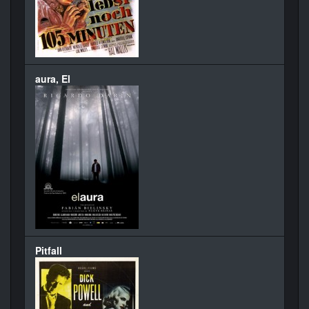
aura, El
Pitfall