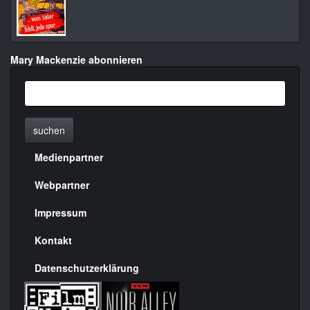
Mary Mackenzie abonnieren
suchen
Medienpartner
Menülinks
rechte
Webpartner
Seite
Impressum
Kontakt
Datenschutzerklärung