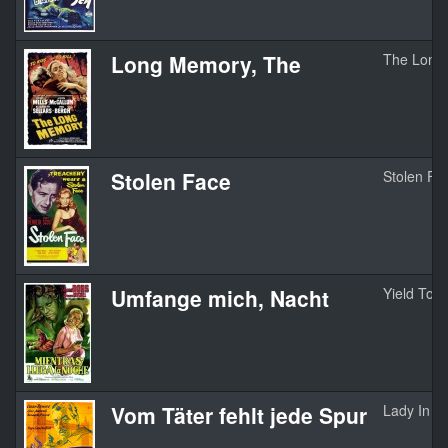
Long Memory, The
The Long
Stolen Face
Stolen Fa
Umfange mich, Nacht
Yield To T
Vom Täter fehlt jede Spur
Lady In T