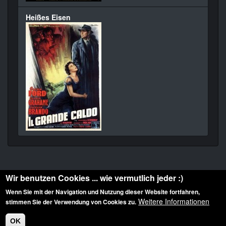
Heißes Eisen
Wir benutzen Cookies ... wie vermutlich jeder :)
Wenn Sie mit der Navigation und Nutzung dieser Website fortfahren,
Weitere Informationen
stimmen Sie der Verwendung von Cookies zu.
Diese Website ist urheberrechtlich geschützt: © 2010-2026 der Film Noir de. Alle
Rechte vorbehalten.
OK