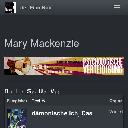
der Film Noir
Navig
aktivi
Mary Mackenzie
Direkt
zum
Inhalt
D
L
S
U
V
(1)
|
(1)
|
(1)
|
(1)
|
(1)
Filmplakat
Titel
Orginaltit
dämonische Ich, Das
Wanted F