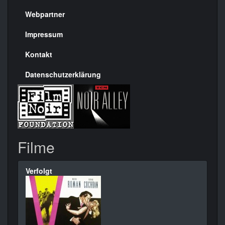
Menülinks
rechte
Webpartner
Seite
Impressum
Kontakt
Datenschutzerklärung
Filme
Verfolgt