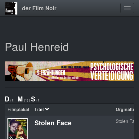
der Film Noir
Navig
aktivi
Paul Henreid
Direkt
zum
Inhalt
D
M
S
(1)
|
(1)
|
(1)
Filmplakat
Titel
Orginaltite
Stolen Face
Stolen Fac