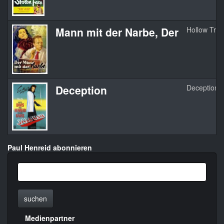
Mann mit der Narbe, Der
Hollow Triu
Deception
Deception
Paul Henreid abonnieren
suchen
Medienpartner