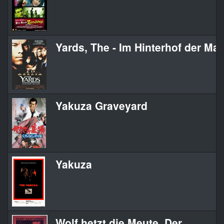
Yards, The - Im Hinterhof der Ma
Yakuza Graveyard
Yakuza
Wolf hetzt die Meute, Der