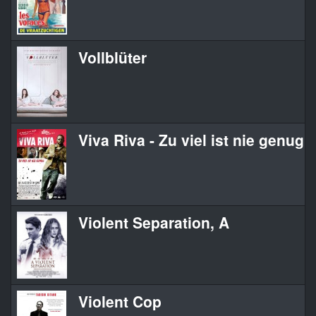
Vollblüter
Viva Riva - Zu viel ist nie genug
Violent Separation, A
Violent Cop