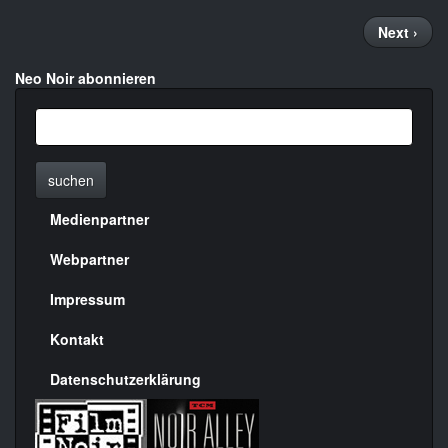
Seitennummerierung
Nächste
Next ›
Seite
Neo Noir abonnieren
suchen
Medienpartner
Menülinks
rechte
Webpartner
Seite
Impressum
Kontakt
Datenschutzerklärung