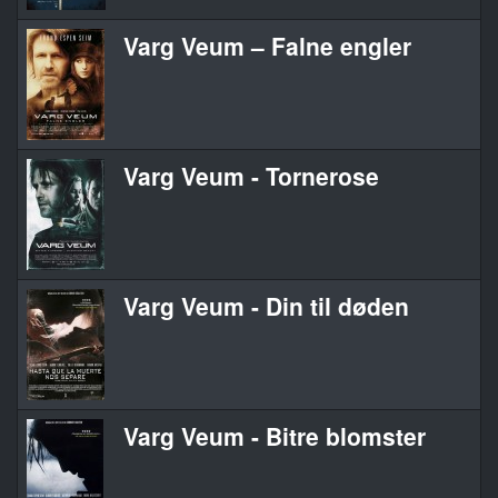
Varg Veum – Falne engler
Varg Veum - Tornerose
Varg Veum - Din til døden
Varg Veum - Bitre blomster