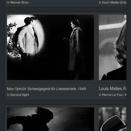
© Warner Bros.
© Koch Media GmbH
Louis Malles
Fahr
Max Ophüls'
Schweigegeld für Liebesbriefe
, 1949
© Second Sight
© Pierrot Le Fou / Ala