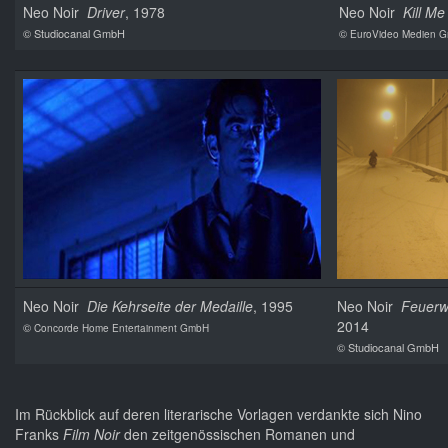
Neo Noir
Driver
, 1978
Neo Noir
Kill Me
© Studiocanal GmbH
©
EuroVideo Medien 
Neo Noir
Die Kehrseite der Medaille
, 1995
Neo Noir
Feuerw
2014
©
Concorde Home Entertainment GmbH
© Studiocanal GmbH
Im Rückblick auf deren literarische Vorlagen verdankte sich Nino
Franks
Film Noir
den zeitgenössischen Romanen und