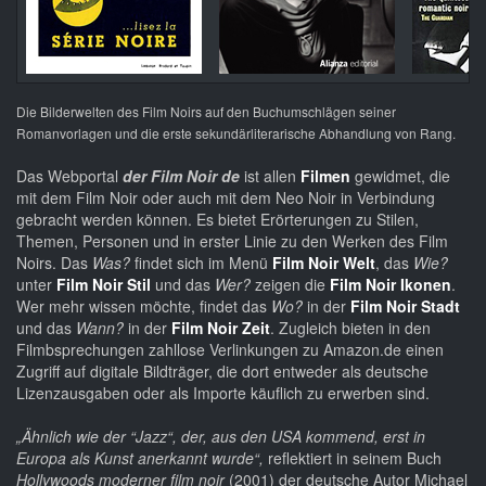
Die Bilderwelten des Film Noirs auf den Buchumschlägen seiner
Romanvorlagen und die erste sekundärliterarische Abhandlung von Rang.
Das Webportal
der Film Noir de
ist allen
Filmen
gewidmet, die
mit dem Film Noir oder auch mit dem Neo Noir in Verbindung
gebracht werden können. Es bietet Erörterungen zu Stilen,
Themen, Personen und in erster Linie zu den Werken des Film
Noirs. Das
Was?
findet sich im Menü
Film Noir Welt
, das
Wie?
unter
Film Noir Stil
und das
Wer?
zeigen die
Film Noir Ikonen
.
Wer mehr wissen möchte, findet das
Wo?
in der
Film Noir Stadt
und das
Wann?
in der
Film Noir Zeit
. Zugleich bieten in den
Filmbsprechungen zahllose Verlinkungen zu Amazon.de einen
Zugriff auf digitale Bildträger, die dort entweder als deutsche
Lizenzausgaben oder als Importe käuflich zu erwerben sind.
„Ähnlich wie der “Jazz“, der, aus den USA kommend, erst in
Europa als Kunst anerkannt wurde“,
reflektiert in seinem Buch
Hollywoods moderner film noir
(2001) der deutsche Autor Michael